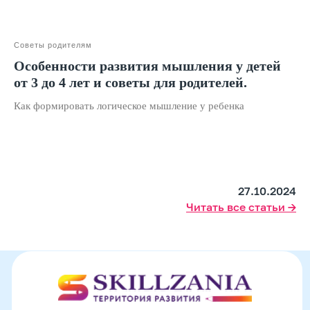
Структура и органы
управления
Сайт Минпросвещения России
Сайт Минобрнауки России
Советы родителям
Особенности развития мышления у детей
Положение о проведении акции
от 3 до 4 лет и советы для родителей.
Публичная оферта
Как формировать логическое мышление у ребенка
Политика конфиденциальности
Организация и осуществление образовательной
деятельности по программе доп. образования
© SKILLZANIA. Все права защищены.
27.10.2024
АВТОНОМНАЯ НЕКОММЕРЧЕСКАЯ ОРГАНИЗАЦИЯ
Читать все статьи →
ДОПОЛНИТЕЛЬНОГО ОБРАЗОВАНИЯ "ШКОЛА
НЕЙРОРАЗВИТИЯ И ОБУЧЕНИЯ ДЕТЕЙ"
ИНН: 9727116117, ОГРН: 1257700472831
Телефон: +7 (800) 100-11-43, Почта: anodo@skillzania.ru
Двойная выгода этим летом:
−20% на любой абонемент
+ второй курс в подарок*