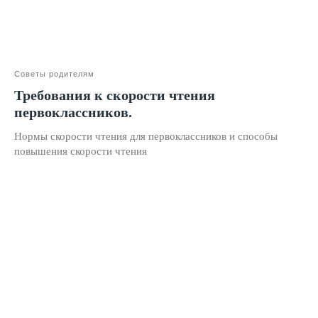
Написание сочинений
Русский язык
Нейрокурс
Советы родителям
Требования к скорости чтения
О школе
первоклассников.
Отзывы
Нормы скорости чтения для первоклассников и способы
Лицензия на образование
повышения скорости чтения
Блог
Тарифы
Реферальная программа
Наши методисты
Материнский капитал
Вакансии